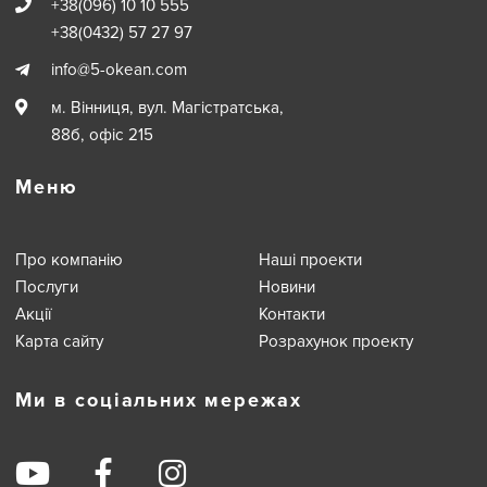
Контакти
+38(096) 10 10 555
+38(0432) 57 27 97
info@5-okean.com
м. Вінниця, вул. Магiстратська,
88б, офіс 215
Меню
Про компанiю
Нашi проекти