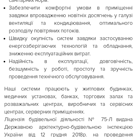
Подання до приміщення відфільтрованого т
підготовленого (нагрівання, охолодження) повітря
кратність повітрообміну в приміщенні відповідно 
санітарних норм.
Забезпечити комфортні умови в приміщенн
завдяки впровадженню новітніх досягнень у галуз
вентиляції та кондиціювання, оптимальног
розподілу повітряних потоків.
Швидку окупність систем завдяки застосуванн
енергозберігаючих технологій та обладнання
зниженню експлуатаційних витрат.
Надійність в експлуатації, довговічність
безшумність у роботі, простоту та зручніст
проведення технічного обслуговування.
Наші системи працюють у житлових будинках
медичних установах, банках, торгових залах т