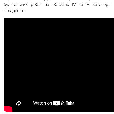
розважальних центрах, виробничих та сервісни
центрах, серверних приміщеннях.
Ліцензія будівельної діяльності № 75-Л видан
Державною архітектурно-будівельною інспекціє
України від 12 грудня 2018р. на проведенн
будівельних робіт на об’єктах IV та V категорі
складності.