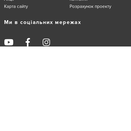
Меню
Про компанiю
Нашi проекти
Послуги
Новини
Акції
Контакти
Карта сайту
Розрахунок проекту
Ми в соціальних мережах