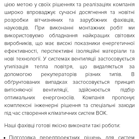
пов’язує з пріоритетним застосування
енергозберігаючих технологій у системах ВОК. 
цією метою у своїх рішеннях та реалізаціях компані
широко впроваджує сучасні досягнення та новітн
розробки вітчизняних та зарубіжних фахівців
науковців. При виконанні монтажних робіт м
використовуємо обладнання найкращих світови
виробників, що має високі показники енергетично
ефективності, перспективні ізоляційні матеріали т
нові технології. У системах вентиляції застосовуєть
утилізація тепла повітря, що видаляється з
допомогою рекуператорів різних типів. 
обґрунтованих випадках застосовується принци
витісняючої вентиляції, здійснюється підбі
оптимальних енергоносіїв. Компанія пропону
комплексні інженерні рішення та спеціальні заход
під час створення кліматичних систем ВОК.